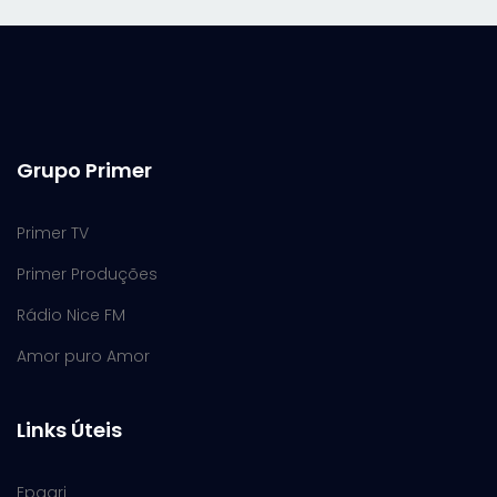
Grupo Primer
Primer TV
Primer Produções
Rádio Nice FM
Amor puro Amor
Links Úteis
Epagri