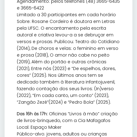
Agendamento: pelos telefones (48) 3665-6435
e 3665-6422
Limitado a 30 participantes em cada horário
Sobre: Rosane Cordeiro é doutora em Letras
pela UFSC. O encantamento pela escrita
autoral e criativa levou-a a se debruçar em
versos e prosas. Publicou: Teatro do Cotidiano
(2014), De choros e velas: o feminino em verso
e prosa (2018), O amor não cabe no peito
(2019), Além do portão e outras crônicas
(2021), Entre nós (2023) e “De espelhos, dores,
cores” (2025). Nos últimos anos tem se
dedicado também à literatura infantojuvenil,
fazendo contação dos seus livros: (In)verso
(2022), “Em cada canto, um conto” (2023),
“Zangão Zezé”(2024) e “Pedro Bola” (2025).
Das 16h às 17h:
Oficinas “Livros à mão” criação
de livros-brinquedo, com a Cia Mafagafos
Local: Espaço Maker
Público-alvo: jovens, adultos ou crianças