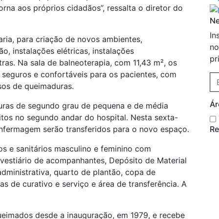
rna aos próprios cidadãos”, ressalta o diretor do
Ne
In
ria, para criação de novos ambientes,
no
, instalações elétricas, instalações
pr
utras. Na sala de balneoterapia, com 11,43 m², os
 seguros e confortáveis para os pacientes, com
os de queimaduras.
Ár
uras de segundo grau de pequena e de média
itos no segundo andar do hospital. Nesta sexta-
 enfermagem serão transferidos para o novo espaço.
Re
os e sanitários masculino e feminino com
e vestiário de acompanhantes, Depósito de Material
administrativa, quarto de plantão, copa de
as de curativo e serviço e área de transferência. A
ueimados desde a inauguração, em 1979, e recebe