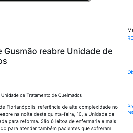
Sobre Nós
Contato
Câmeras
Ma
RE
 de Gusmão reabre Unidade de
os
Ob
re Unidade de Tratamento de Queimados
Pr
de Florianópolis, referência de alta complexidade no
re
abre na noite desta quinta-feira, 10, a Unidade de
a para reforma. São 6 leitos de enfermaria e mais
rado para atender também pacientes que sofreram