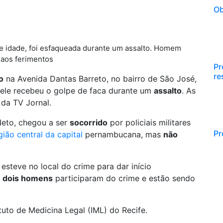
Ob
 de idade, foi esfaqueada durante um assalto. Homem
 aos ferimentos
Pr
re
o
na Avenida Dantas Barreto, no bairro de São José,
, ele recebeu o golpe de faca durante um
assalto
. As
 da TV Jornal.
Neto, chegou a ser
socorrido
por policiais militares
Pr
gião central da capital
pernambucana, mas
não
steve no local do crime para dar início
,
dois homens
participaram do crime e estão sendo
tuto de Medicina Legal (IML) do Recife.