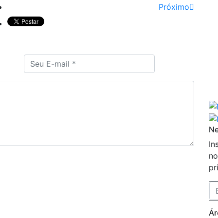
Próximo
Ne
In
no
pr
Ár