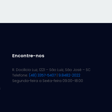
Encontre-nos
R. Docilicio Luz, 1221 – São Luiz, São José – SC
Telefone:
(48) 3357-5407
|
9.8482-2022
Segunda-feira a Sexta-feira 09:00–18:00
s