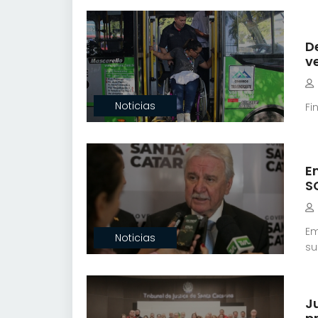
D
v
Noticias
Fi
E
S
Em
Noticias
su
J