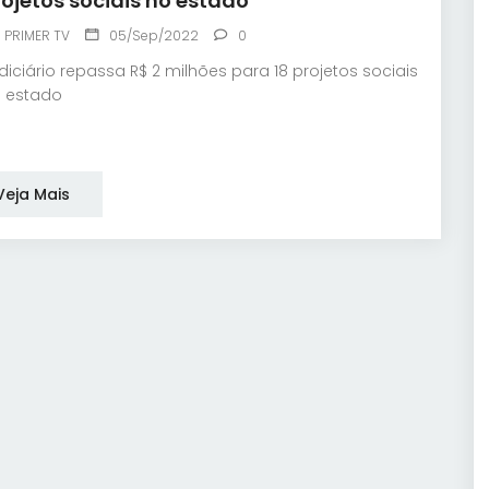
rojetos sociais no estado
PRIMER TV
05/Sep/2022
0
diciário repassa R$ 2 milhões para 18 projetos sociais
 estado
Veja Mais