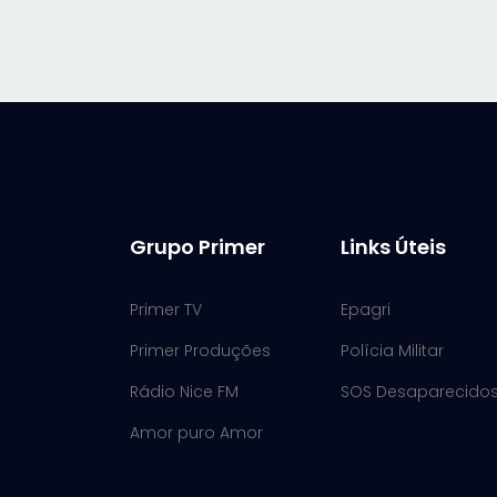
Grupo Primer
Links Úteis
Primer TV
Epagri
Primer Produções
Polícia Militar
Rádio Nice FM
SOS Desaparecido
Amor puro Amor